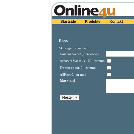
Startside
Produkter
Kontakt
Kjøp:
Vi trenger følgende info
Domenenavnet (uten www.)
Avansert Statistikk 100,- pr mnd
Frontpage ext. 0,- pr mnd
ASP.net 0,- pr mnd
Merknad