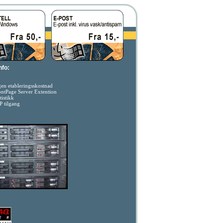
nfo:
gen etableringsskostnad
ontPage Server Extention
tistikk
P tilgang