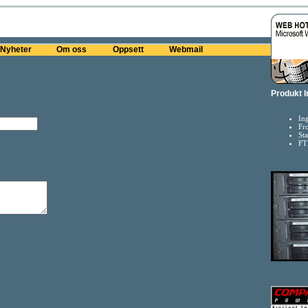
Nyheter
Om oss
Oppsett
Webmail
Produkt I
In
Fr
Sta
FT