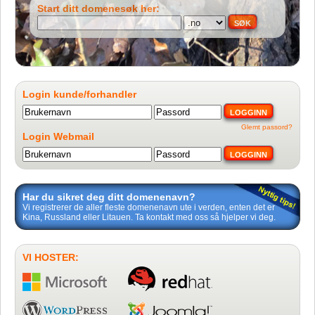
Start ditt domenesøk her:
SØK
Login kunde/forhandler
LOGGINN
Glemt passord?
Login Webmail
LOGGINN
Har du sikret deg ditt domenenavn?
Vi registrerer de aller fleste domenenavn ute i verden, enten det er
Kina, Russland eller Litauen. Ta kontakt med oss så hjelper vi deg.
VI HOSTER: