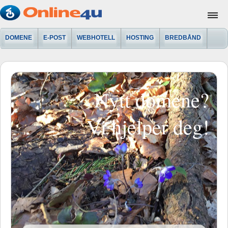
DOMENE
E-POST
WEBHOTELL
HOSTING
BREDBÅND
Nytt domene?
Vi hjelper deg!