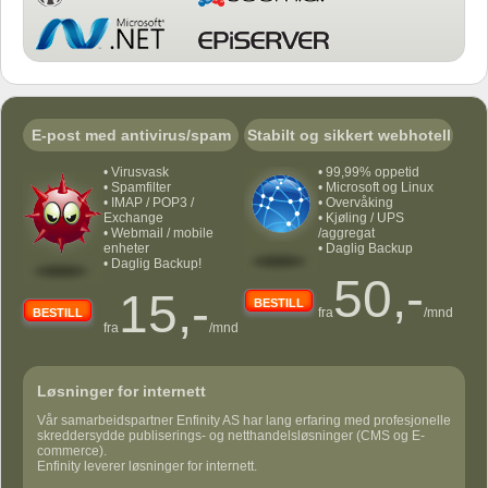
E-post med antivirus/spam
Stabilt og sikkert webhotell
• Virusvask
• 99,99% oppetid
• Spamfilter
• Microsoft og Linux
• IMAP / POP3 /
• Overvåking
Exchange
• Kjøling / UPS
• Webmail / mobile
/aggregat
enheter
• Daglig Backup
• Daglig Backup!
50,-
15,-
BESTILL
fra
/mnd
BESTILL
fra
/mnd
Løsninger for internett
Vår samarbeidspartner Enfinity AS har lang erfaring med profesjonelle
skreddersydde publiserings- og netthandelsløsninger (CMS og E-
commerce).
Enfinity leverer løsninger for internett.